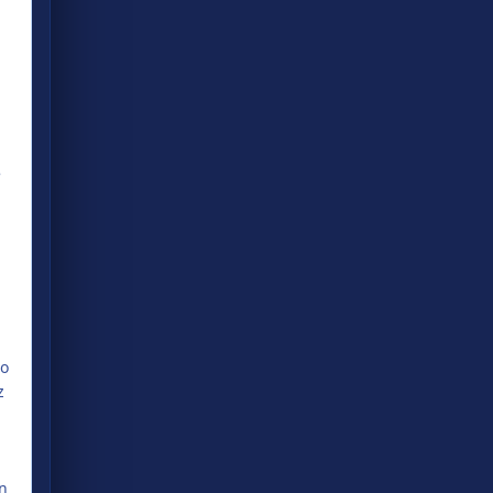
e
mo
z
n