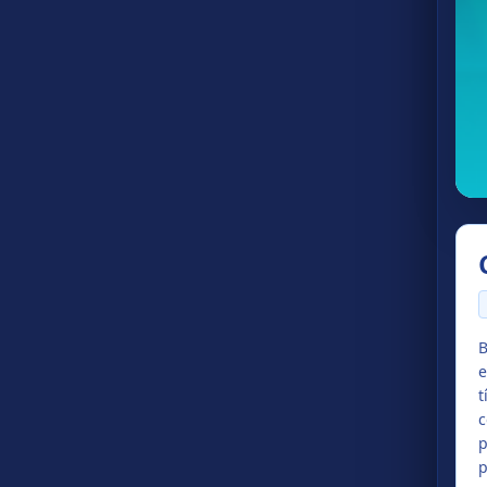
B
e
t
c
p
p