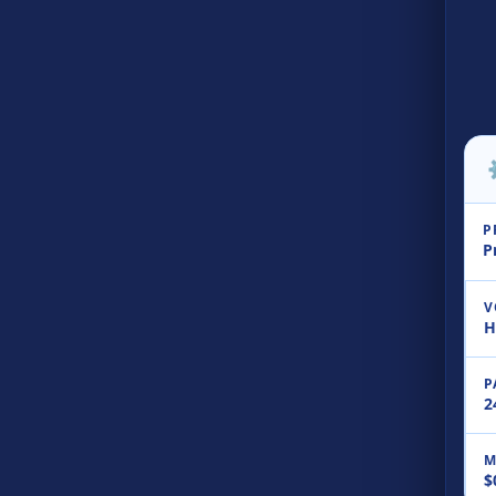
P
P
V
P
2
M
$