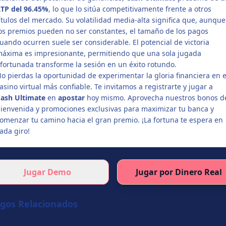
TP del 96.45%
, lo que lo sitúa competitivamente frente a otros
ítulos del mercado. Su volatilidad media-alta significa que, aunque
os premios pueden no ser constantes, el tamaño de los pagos
uando ocurren suele ser considerable. El potencial de victoria
áxima es impresionante, permitiendo que una sola jugada
fortunada transforme la sesión en un éxito rotundo.
o pierdas la oportunidad de experimentar la gloria financiera en e
asino virtual más confiable. Te invitamos a registrarte y jugar a
ash Ultimate
en
apostar
hoy mismo. Aprovecha nuestros bonos d
ienvenida y promociones exclusivas para maximizar tu banca y
omenzar tu camino hacia el gran premio. ¡La fortuna te espera en
ada giro!
Jugar Demo
Jugar por Dinero Real
gos Relacionados