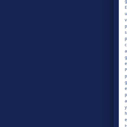
g
E
u
v
p
s
p
c
a
g
e
P
p
g
e
p
a
y
h
e
H