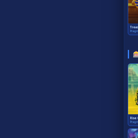
Treas
Pragm

Rise
Pragm