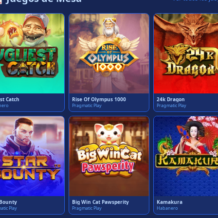
st Catch
Rise Of Olympus 1000
24k Dragon
nero
Pragmatic Play
Pragmatic Play
 Bounty
Big Win Cat Pawsperity
Kamakura
atic Play
Pragmatic Play
Habanero