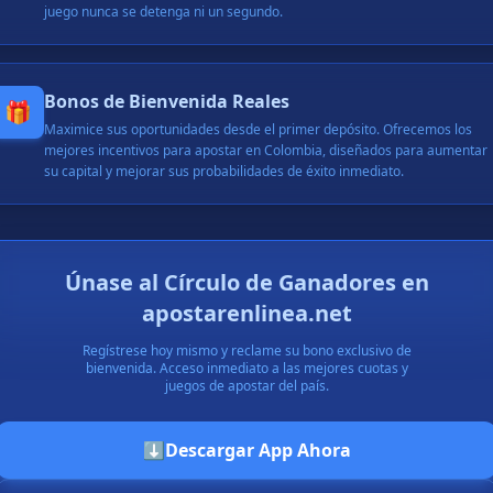
apostó con éxito 100,000 COP
juego nunca se detenga ni un segundo.
ganó un premio de 5,000,000 COP
retiró exitosamente 140,000 COP
recibió un bono de 20,000 COP
Bonos de Bienvenida Reales
🎁
apostó con éxito 40,000 COP
Maximice sus oportunidades desde el primer depósito. Ofrecemos los
ganó un premio de 300,000 COP
mejores incentivos para apostar en Colombia, diseñados para aumentar
retiró exitosamente 70,000 COP
su capital y mejorar sus probabilidades de éxito inmediato.
recibió un bono de 15,000 COP
ganó un premio de 1,500,000 COP
retiró exitosamente 220,000 COP
apostó con éxito 80,000 COP
Únase al Círculo de Ganadores en
ganó un premio de 95,000 COP
apostarenlinea.net
retiró exitosamente 310,000 COP
Regístrese hoy mismo y reclame su bono exclusivo de
bienvenida. Acceso inmediato a las mejores cuotas y
juegos de apostar del país.
⬇️
Descargar App Ahora