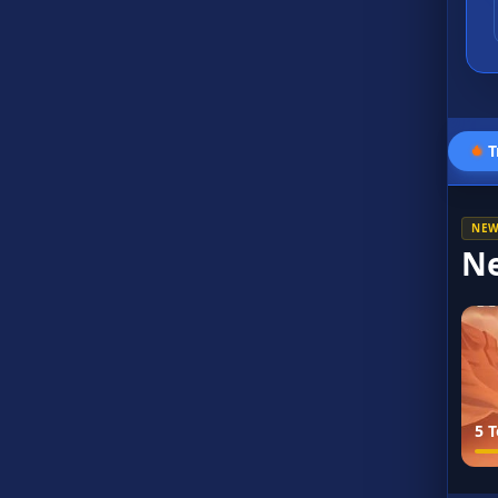
T
NEW
N
5 