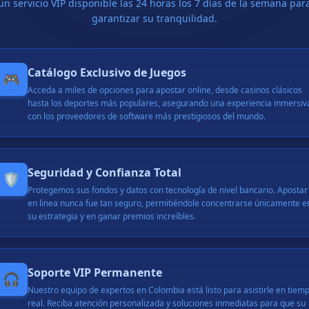
un servicio VIP disponible las 24 horas los 7 días de la semana par
retiró exitosamente 40,000 COP
garantizar su tranquilidad.
recibió un bono de 10,000 COP
ganó un premio de 320,000 COP
retiró exitosamente 1,000,000 COP
Catálogo Exclusivo de Juegos
🎮
apostó con éxito 20,000 COP
Acceda a miles de opciones para apostar online, desde casinos clásicos
ganó un premio de 110,000 COP
hasta los deportes más populares, asegurando una experiencia inmersiv
retiró exitosamente 250,000 COP
con los proveedores de software más prestigiosos del mundo.
recibió un bono de 50,000 COP
apostó con éxito 15,000 COP
ganó un premio de 600,000 COP
Seguridad y Confianza Total
🛡️
retiró exitosamente 90,000 COP
Protegemos sus fondos y datos con tecnología de nivel bancario. Apostar
recibió un bono de 12,000 COP
en linea nunca fue tan seguro, permitiéndole concentrarse únicamente e
ganó un premio de 400,000 COP
su estrategia y en ganar premios increíbles.
retiró exitosamente 180,000 COP
apostó con éxito 70,000 COP
ganó un premio de 220,000 COP
Soporte VIP Permanente
🎧
retiró exitosamente 60,000 COP
Nuestro equipo de expertos en Colombia está listo para asistirle en tiem
recibió un bono de 30,000 COP
real. Reciba atención personalizada y soluciones inmediatas para que su