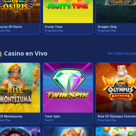
ures Of Osiris
Fruity Time
Dragon Ship
atic Play
Pragmatic Play
Pragmatic Play
 Casino en Vivo
Ver todos los ju
 Of Montezuma
Twin Spin
Rise Of Olympus Extrem
atic Play
NetEnt
Pragmatic Play