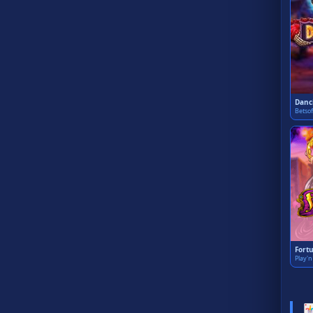
Danc
Betsof
Fortu
Play'
