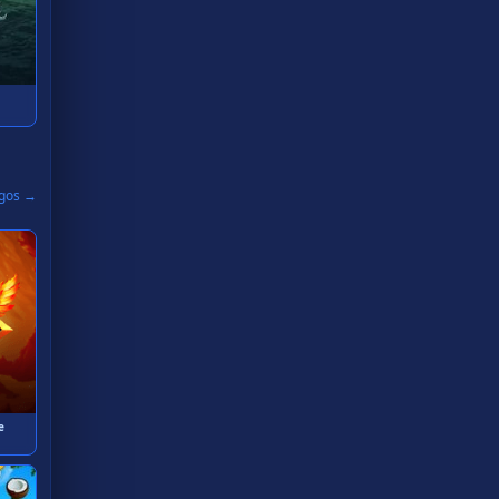
egos →
e