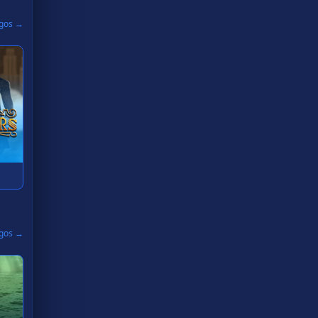
egos →
egos →