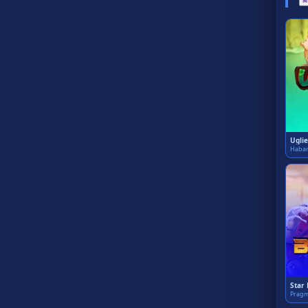
Uglie
Haba
Star
Pragm