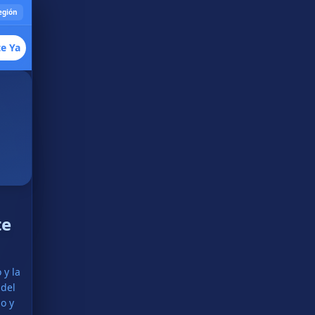
egión
te Ya
Bono de
Bienvenida
Especial
te
 y la
 del
o y