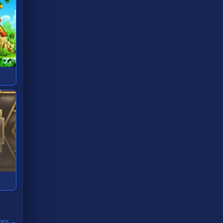
egos →