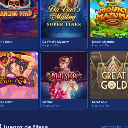
ing Dead
Da Vinci's Mystery
Mount Mazuma
t
Pragmatic Play
Pragmatic Play
ne Teller
Matsuri
Great Gold
n GO
Pragmatic Play
Pragmatic Play
 Juegos de Mesa
Ver todos los ju