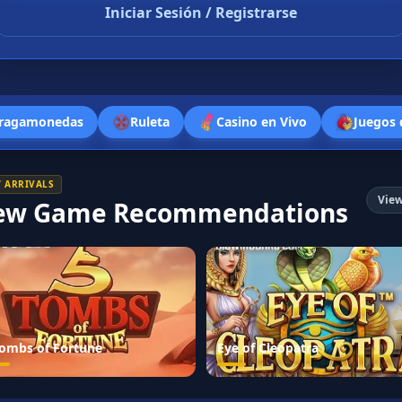
Iniciar Sesión / Registrarse
ragamonedas
Ruleta
Casino en Vivo
Juegos 
 ARRIVALS
View
ew Game Recommendations
Tombs of Fortune
Eye of Cleopatra