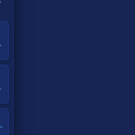
a
a
n
po