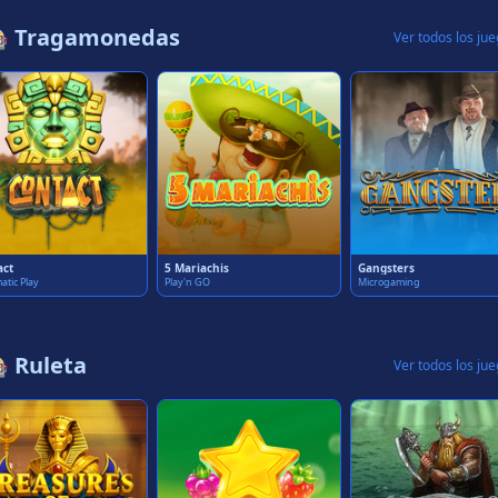
 Tragamonedas
Ver todos los ju
act
5 Mariachis
Gangsters
atic Play
Play'n GO
Microgaming
 Ruleta
Ver todos los ju