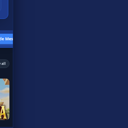
de Mesa
Minijuegos
 all